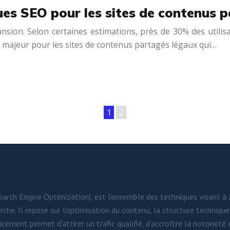
ues SEO pour les sites de contenus 
pansion. Selon certaines estimations, près de 30% des ut
i majeur pour les sites de contenus partagés légaux qui…
1
2
rch Engine Optimization), est l’ensemble des techniques visant à amé
he. Il repose sur l’optimisation du contenu, la structure technique 
cement permet d’attirer un trafic qualifié, d’accroître la notoriété e